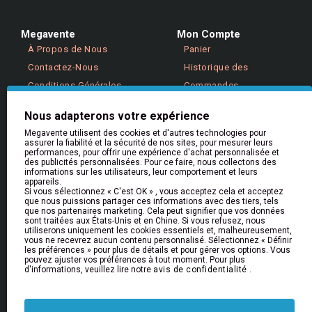
Megavente
Mon Compte
À Propos de Nous
Panier
Contactez-Nous
Historique des
Conditions Générales
Commandes
Politique de Confidentialité
Retours
Nous adapterons votre expérience
Megavente utilisent des cookies et d'autres technologies pour
assurer la fiabilité et la sécurité de nos sites, pour mesurer leurs
Aide & Informations
performances, pour offrir une expérience d'achat personnalisée et
Aide
des publicités personnalisées. Pour ce faire, nous collectons des
informations sur les utilisateurs, leur comportement et leurs
Livraison
appareils.
Si vous sélectionnez « C'est OK » , vous acceptez cela et acceptez
Retours et Remboursements
que nous puissions partager ces informations avec des tiers, tels
que nos partenaires marketing. Cela peut signifier que vos données
FAQs
sont traitées aux États-Unis et en Chine. Si vous refusez, nous
utiliserons uniquement les cookies essentiels et, malheureusement,
vous ne recevrez aucun contenu personnalisé. Sélectionnez « Définir
les préférences » pour plus de détails et pour gérer vos options. Vous
Bulletin
pouvez ajuster vos préférences à tout moment. Pour plus
d'informations, veuillez lire notre
avis de confidentialité
.
Restez informé des nouveautés et des promotions
en vous inscrivant à notre newsletter