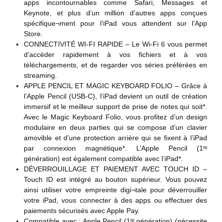
apps incontournables comme Safari, Messages et
Keynote, et plus d’un million d’autres apps conçues
spécifique¬ment pour l’iPad vous attendent sur l’App
Store.
CONNECTIVITÉ WI-FI RAPIDE – Le Wi-Fi 6 vous permet
d’accéder rapidement à vos fichiers et à vos
téléchargements, et de regarder vos séries préférées en
streaming.
APPLE PENCIL ET MAGIC KEYBOARD FOLIO – Grâce à
l’Apple Pencil (USB-C), l’iPad devient un outil de création
immersif et le meilleur support de prise de notes qui soit*.
Avec le Magic Keyboard Folio, vous profitez d’un design
modulaire en deux parties qui se compose d’un clavier
amovible et d’une protection arrière qui se fixent à l’iPad
par connexion magnétique*. L’Apple Pencil (1ʳᵉ
génération) est également compatible avec l’iPad*.
DÉVERROUILLAGE ET PAIEMENT AVEC TOUCH ID –
Touch ID est intégré au bouton supérieur. Vous pouvez
ainsi utiliser votre empreinte digi¬tale pour déverrouiller
votre iPad, vous connecter à des apps ou effectuer des
paiements sécurisés avec Apple Pay.
Compatible avec : Apple Pencil (1ʳᵉ génération) (nécessite