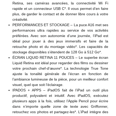
Retina, ses caméras avancées, la connectivité Wi Fi
rapide et un connecteur USB C*. Il vous permet d’en faire
plus, de garder le contact et de donner libre cours à votre
créativité.
PERFORMANCES ET STOCKAGE – La puce A16 met ses
performances ultra rapides au service de vos activités
préférées. Avec son autonomie d’une journée, l’iPad est
idéal pour jouer à des jeux immersifs et faire de la
retouche photo et du montage vidéo*. Les capacités de
stockage disponibles s’étendent de 128 Go à 512 Go*.
ÉCRAN LIQUID RETINA 11 POUCES – Le superbe écran
Liquid Retina est idéal pour regarder des films ou dessiner
votre prochain chef-d’œuvre*. La technologie True Tone
ajuste la tonalité générale de l’écran en fonction de
l’ambiance lumineuse de la pièce, pour un meilleur confort
visuel, quel que soit l’éclairage.
IPADOS + APPS – iPadOS fait de l’iPad un outil plus
productif, polyvalent et intuitif. Avec iPadOS, exécutez
plusieurs apps à la fois, utilisez l’Apple Pencil pour écrire
dans n’importe quelle zone de texte avec Griffonner,
retouchez vos photos et partagez-les*. L’iPad intègre des