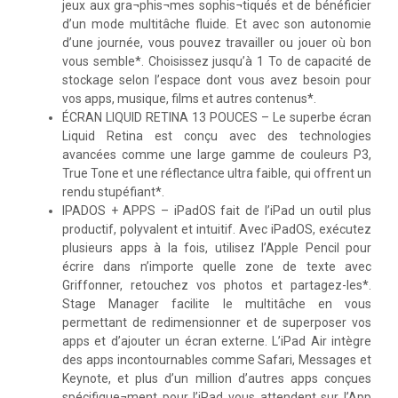
jeux aux gra¬phis¬mes sophis¬tiqués et de bénéficier
d’un mode multitâche fluide. Et avec son autonomie
d’une journée, vous pouvez travailler ou jouer où bon
vous semble*. Choisissez jusqu’à 1 To de capacité de
stockage selon l’espace dont vous avez besoin pour
vos apps, musique, films et autres contenus*.
ÉCRAN LIQUID RETINA 13 POUCES – Le superbe écran
Liquid Retina est conçu avec des technologies
avancées comme une large gamme de couleurs P3,
True Tone et une réflectance ultra faible, qui offrent un
rendu stupéfiant*.
IPADOS + APPS – iPadOS fait de l’iPad un outil plus
productif, polyvalent et intuitif. Avec iPadOS, exécutez
plusieurs apps à la fois, utilisez l’Apple Pencil pour
écrire dans n’importe quelle zone de texte avec
Griffonner, retouchez vos photos et partagez-les*.
Stage Manager facilite le multitâche en vous
permettant de redimensionner et de superposer vos
apps et d’ajouter un écran externe. L’iPad Air intègre
des apps incontournables comme Safari, Messages et
Keynote, et plus d’un million d’autres apps conçues
spécifique¬ment pour l’iPad vous attendent sur l’App