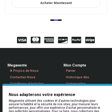
Acheter Maintenant
Megavente
Mon Compte
À Propos de Nous
Panier
Contactez-Nous
Historique des
Conditions Générales
Commandes
Politique de Confidentialité
Retours
Nous adapterons votre expérience
Megavente utilisent des cookies et d'autres technologies pour
assurer la fiabilité et la sécurité de nos sites, pour mesurer leurs
Aide & Informations
performances, pour offrir une expérience d'achat personnalisée et
Aide
des publicités personnalisées. Pour ce faire, nous collectons des