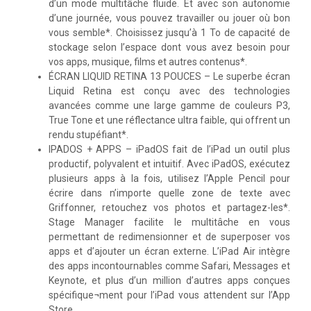
d’un mode multitâche fluide. Et avec son autonomie
d’une journée, vous pouvez travailler ou jouer où bon
vous semble*. Choisissez jusqu’à 1 To de capacité de
stockage selon l’espace dont vous avez besoin pour
vos apps, musique, films et autres contenus*.
ÉCRAN LIQUID RETINA 13 POUCES – Le superbe écran
Liquid Retina est conçu avec des technologies
avancées comme une large gamme de couleurs P3,
True Tone et une réflectance ultra faible, qui offrent un
rendu stupéfiant*.
IPADOS + APPS – iPadOS fait de l’iPad un outil plus
productif, polyvalent et intuitif. Avec iPadOS, exécutez
plusieurs apps à la fois, utilisez l’Apple Pencil pour
écrire dans n’importe quelle zone de texte avec
Griffonner, retouchez vos photos et partagez-les*.
Stage Manager facilite le multitâche en vous
permettant de redimensionner et de superposer vos
apps et d’ajouter un écran externe. L’iPad Air intègre
des apps incontournables comme Safari, Messages et
Keynote, et plus d’un million d’autres apps conçues
spécifique¬ment pour l’iPad vous attendent sur l’App
Store.