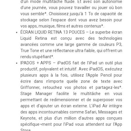
d’un mode multitâche fluide. Et avec son autonomie
d’une journée, vous pouvez travailler ou jouer où bon
vous semble*. Choisissez jusqu’à 1 To de capacité de
stockage selon l’espace dont vous avez besoin pour
vos apps, musique, films et autres contenus*.
ÉCRAN LIQUID RETINA 13 POUCES – Le superbe écran
Liquid Retina est conçu avec des technologies
avancées comme une large gamme de couleurs P3,
True Tone et une réflectance ultra faible, qui offrent un
rendu stupéfiant*.
IPADOS + APPS – iPadOS fait de l’iPad un outil plus
productif, polyvalent et intuitif. Avec iPadOS, exécutez
plusieurs apps à la fois, utilisez l’Apple Pencil pour
écrire dans n’importe quelle zone de texte avec
Griffonner, retouchez vos photos et partagez-les*.
Stage Manager facilite le multitâche en vous
permettant de redimensionner et de superposer vos
apps et d’ajouter un écran externe. L’iPad Air intègre
des apps incontournables comme Safari, Messages et
Keynote, et plus d’un million d’autres apps conçues
spécifique¬ment pour l’iPad vous attendent sur l’App
Store.