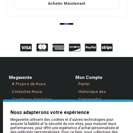
Acheter Maintenant
Megavente
Mon Compte
À Propos de Nous
Panier
Contactez-Nous
Historique des
Conditions Générales
Commandes
Politique de Confidentialité
Retours
Nous adapterons votre expérience
Megavente utilisent des cookies et d'autres technologies pour
assurer la fiabilité et la sécurité de nos sites, pour mesurer leurs
Aide & Informations
performances, pour offrir une expérience d'achat personnalisée et
Aide
des publicités personnalisées. Pour ce faire, nous collectons des