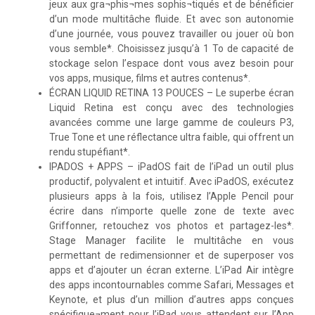
jeux aux gra¬phis¬mes sophis¬tiqués et de bénéficier
d’un mode multitâche fluide. Et avec son autonomie
d’une journée, vous pouvez travailler ou jouer où bon
vous semble*. Choisissez jusqu’à 1 To de capacité de
stockage selon l’espace dont vous avez besoin pour
vos apps, musique, films et autres contenus*.
ÉCRAN LIQUID RETINA 13 POUCES – Le superbe écran
Liquid Retina est conçu avec des technologies
avancées comme une large gamme de couleurs P3,
True Tone et une réflectance ultra faible, qui offrent un
rendu stupéfiant*.
IPADOS + APPS – iPadOS fait de l’iPad un outil plus
productif, polyvalent et intuitif. Avec iPadOS, exécutez
plusieurs apps à la fois, utilisez l’Apple Pencil pour
écrire dans n’importe quelle zone de texte avec
Griffonner, retouchez vos photos et partagez-les*.
Stage Manager facilite le multitâche en vous
permettant de redimensionner et de superposer vos
apps et d’ajouter un écran externe. L’iPad Air intègre
des apps incontournables comme Safari, Messages et
Keynote, et plus d’un million d’autres apps conçues
spécifique¬ment pour l’iPad vous attendent sur l’App