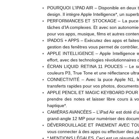
POURQUOI L’IPAD AIR – Disponible en deux tai
design. Il intègre Apple Intelligence*, un supe
PERFORMANCES ET STOCKAGE – La puce M4 off
tâches d’IA complexes. Et avec son autonomie 
pour vos apps, musique, films et autres conten
IPADOS + APPS – Exécutez des apps et faites‑en
gestion des fenêtres vous permet de contrôler
APPLE INTELLIGENCE – Apple Intelligence est
effort, avec des technologies révolutionnaires 
ÉCRAN LIQUID RETINA 11 POUCES – Le supe
couleurs P3, True Tone et une réflectance ultra‑
CONNECTIVITÉ – Avec la puce Apple N1, le W
transferts rapides pour vos photos, documents 
APPLE PENCIL ET MAGIC KEYBOARD POUR IPAD AIR
prendre des notes et laisser libre cours à v
haptique*.
CAMÉRAS AVANCÉES – L’iPad Air est doté d’une 
grand‑angle 12 MP pour numériser des documen
DÉVERROUILLAGE ET PAIEMENT AVEC TOUCH ID –
vous connecter à des apps ou effectuer des p
* MENTIONS LÉGALES. Ceci est un résumé des ca