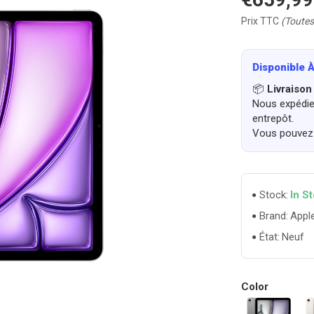
Prix TTC
(Toutes
Disponible À
📦
Livraison
Nous expédier
entrepôt.
Vous pouvez 
In S
Stock:
Appl
Brand:
Neuf
État:
Color