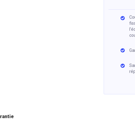
Co
fis
l'é
cou
Ga
San
ré
rantie