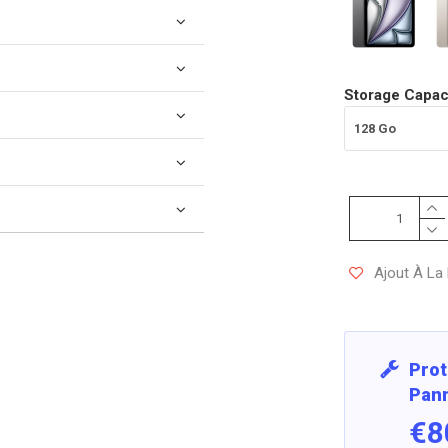
Storage Capac
Ajout À La 
Prot
Pann
€8