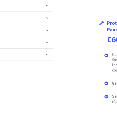
Prot
Pann
€6
Co
fis
l'é
cou
Ga
San
ré