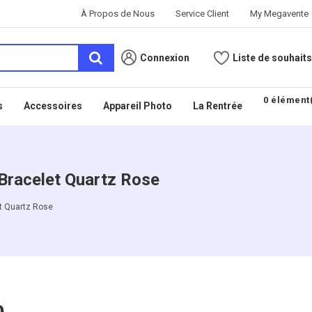
À Propos de Nous
Service Client
My Megavente
Connexion
Liste de souhaits
0 élément(
s
Accessoires
Appareil Photo
La Rentrée
 Bracelet Quartz Rose
et Quartz Rose