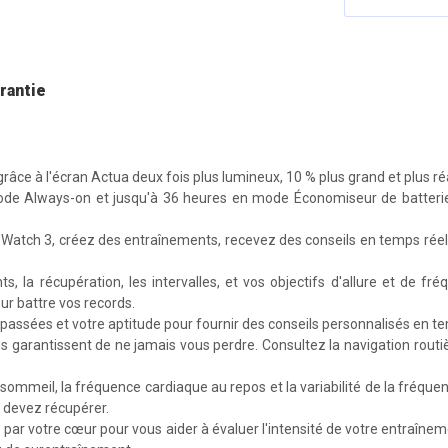
rantie
grâce à l'écran Actua deux fois plus lumineux, 10 % plus grand et plus ré
ode Always-on et jusqu'à 36 heures en mode Économiseur de batter
 Watch 3, créez des entraînements, recevez des conseils en temps réel 
s, la récupération, les intervalles, et vos objectifs d'allure et de f
r battre vos records.
es passées et votre aptitude pour fournir des conseils personnalisés en t
 garantissent de ne jamais vous perdre. Consultez la navigation routiè
 sommeil, la fréquence cardiaque au repos et la variabilité de la fréque
 devez récupérer.
 par votre cœur pour vous aider à évaluer l'intensité de votre entraîn