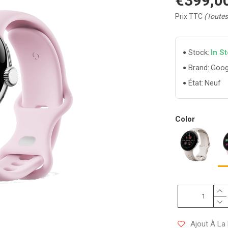
€399,0
Prix TTC
(Toutes
In S
Stock:
Goog
Brand:
Neuf
État:
Color
Ajout À La 