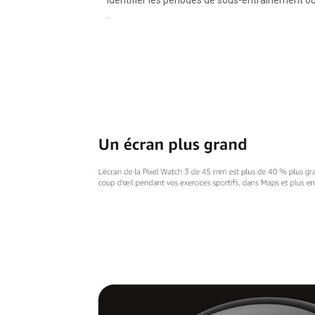
identifier les périodes de sous-entraînement o
.