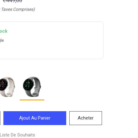
€449,00
 Taxes Comprises)
tock
le
Ajout Au Panier
Acheter
Liste De Souhaits