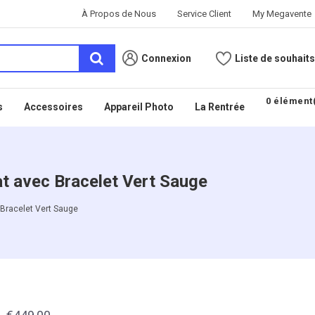
À Propos de Nous
Service Client
My Megavente
Connexion
Liste de souhaits
0 élément(
s
Accessoires
Appareil Photo
La Rentrée
t avec Bracelet Vert Sauge
 Bracelet Vert Sauge