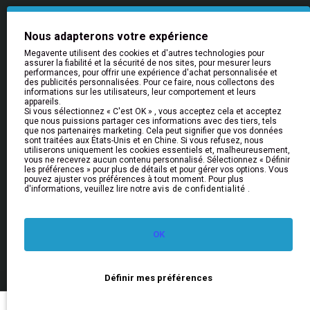
Aide & Informations
Nous adapterons votre expérience
Aide
Megavente utilisent des cookies et d'autres technologies pour
Livraison
assurer la fiabilité et la sécurité de nos sites, pour mesurer leurs
performances, pour offrir une expérience d'achat personnalisée et
Retours et Remboursements
des publicités personnalisées. Pour ce faire, nous collectons des
informations sur les utilisateurs, leur comportement et leurs
FAQs
appareils.
Si vous sélectionnez « C'est OK » , vous acceptez cela et acceptez
que nous puissions partager ces informations avec des tiers, tels
que nos partenaires marketing. Cela peut signifier que vos données
Bulletin
sont traitées aux États-Unis et en Chine. Si vous refusez, nous
utiliserons uniquement les cookies essentiels et, malheureusement,
Restez informé des nouveautés et des promotions
vous ne recevrez aucun contenu personnalisé. Sélectionnez « Définir
en vous inscrivant à notre newsletter
les préférences » pour plus de détails et pour gérer vos options. Vous
pouvez ajuster vos préférences à tout moment. Pour plus
d'informations, veuillez lire notre
avis de confidentialité
.
Envoyer
J'ai lu et approuvé la rubrique
Politique de confidentialité
OK
© 2026 MEGAVENTE
Filter Products
Définir mes préférences