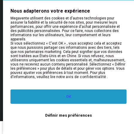
Aide & Informations
Nous adapterons votre expérience
Aide
Megavente utilisent des cookies et d'autres technologies pour
Livraison
assurer la fiabilité et la sécurité de nos sites, pour mesurer leurs
performances, pour offrir une expérience d'achat personnalisée et
Retours et Remboursements
des publicités personnalisées. Pour ce faire, nous collectons des
informations sur les utilisateurs, leur comportement et leurs
FAQs
appareils.
Si vous sélectionnez « C'est OK » , vous acceptez cela et acceptez
que nous puissions partager ces informations avec des tiers, tels
que nos partenaires marketing. Cela peut signifier que vos données
Bulletin
sont traitées aux États-Unis et en Chine. Si vous refusez, nous
utiliserons uniquement les cookies essentiels et, malheureusement,
Restez informé des nouveautés et des promotions
vous ne recevrez aucun contenu personnalisé. Sélectionnez « Définir
en vous inscrivant à notre newsletter
les préférences » pour plus de détails et pour gérer vos options. Vous
pouvez ajuster vos préférences à tout moment. Pour plus
d'informations, veuillez lire notre
avis de confidentialité
.
Envoyer
J'ai lu et approuvé la rubrique
Politique de confidentialité
OK
© 2026 MEGAVENTE
Définir mes préférences
Accueil
Compte
Favoris