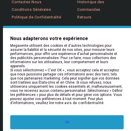
Contactez-Nous
Historique des
Conditions Générales
Commandes
Politique de Confidentialité
Retours
Aide & Informations
Nous adapterons votre expérience
Aide
Megavente utilisent des cookies et d'autres technologies pour
Livraison
assurer la fiabilité et la sécurité de nos sites, pour mesurer leurs
performances, pour offrir une expérience d'achat personnalisée et
Retours et Remboursements
des publicités personnalisées. Pour ce faire, nous collectons des
informations sur les utilisateurs, leur comportement et leurs
FAQs
appareils.
Si vous sélectionnez « C'est OK » , vous acceptez cela et acceptez
que nous puissions partager ces informations avec des tiers, tels
que nos partenaires marketing. Cela peut signifier que vos données
Bulletin
sont traitées aux États-Unis et en Chine. Si vous refusez, nous
utiliserons uniquement les cookies essentiels et, malheureusement,
Restez informé des nouveautés et des promotions
vous ne recevrez aucun contenu personnalisé. Sélectionnez « Définir
en vous inscrivant à notre newsletter
les préférences » pour plus de détails et pour gérer vos options. Vous
pouvez ajuster vos préférences à tout moment. Pour plus
d'informations, veuillez lire notre
avis de confidentialité
.
Envoyer
J'ai lu et approuvé la rubrique
Politique de confidentialité
OK