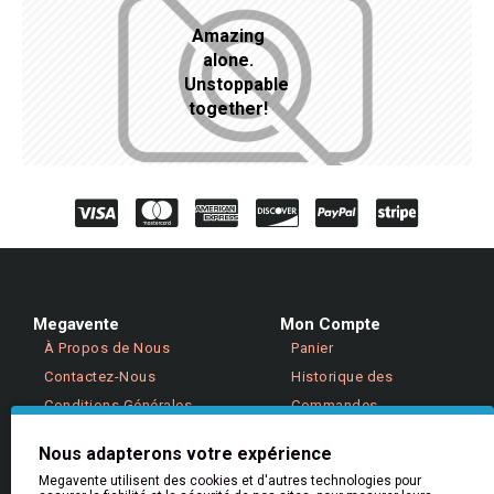
Amazing
alone.
Unstoppable
together!
Megavente
Mon Compte
À Propos de Nous
Panier
Contactez-Nous
Historique des
Conditions Générales
Commandes
Politique de Confidentialité
Retours
Nous adapterons votre expérience
Megavente utilisent des cookies et d'autres technologies pour