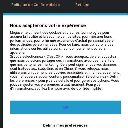
Politique de Confidentialité
Retours
Aide & Informations
Nous adapterons votre expérience
Aide
Megavente utilisent des cookies et d'autres technologies pour
Livraison
assurer la fiabilité et la sécurité de nos sites, pour mesurer leurs
performances, pour offrir une expérience d'achat personnalisée et
Retours et Remboursements
des publicités personnalisées. Pour ce faire, nous collectons des
informations sur les utilisateurs, leur comportement et leurs
FAQs
appareils.
Si vous sélectionnez « C'est OK » , vous acceptez cela et acceptez
que nous puissions partager ces informations avec des tiers, tels
que nos partenaires marketing. Cela peut signifier que vos données
Bulletin
sont traitées aux États-Unis et en Chine. Si vous refusez, nous
utiliserons uniquement les cookies essentiels et, malheureusement,
Restez informé des nouveautés et des promotions
vous ne recevrez aucun contenu personnalisé. Sélectionnez « Définir
en vous inscrivant à notre newsletter
les préférences » pour plus de détails et pour gérer vos options. Vous
pouvez ajuster vos préférences à tout moment. Pour plus
d'informations, veuillez lire notre
avis de confidentialité
.
Envoyer
J'ai lu et approuvé la rubrique
Politique de confidentialité
OK
© 2026 MEGAVENTE
Filter Products
Définir mes préférences