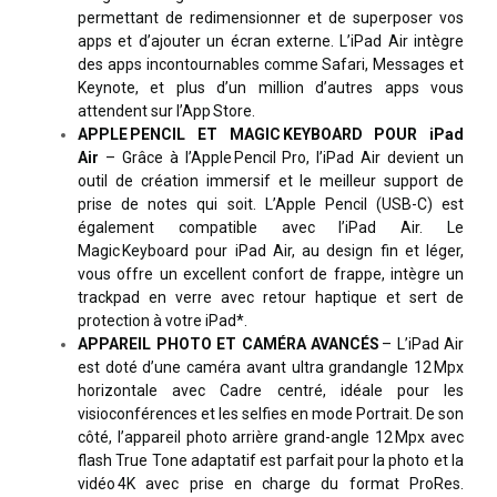
permettant de redimensionner et de superposer vos
apps et d’ajouter un écran externe. L’iPad Air intègre
des apps incontournables comme Safari, Messages et
Keynote, et plus d’un million d’autres apps vous
attendent sur l’App Store.
APPLE PENCIL ET MAGIC KEYBOARD POUR iPad
Air
– Grâce à l’Apple Pencil Pro, l’iPad Air devient un
outil de création immersif et le meilleur support de
prise de notes qui soit. L’Apple Pencil (USB-C) est
également compatible avec l’iPad Air. Le
Magic Keyboard pour iPad Air, au design fin et léger,
vous offre un excellent confort de frappe, intègre un
trackpad en verre avec retour haptique et sert de
protection à votre iPad*.
APPAREIL PHOTO ET CAMÉRA AVANCÉS
– L’iPad Air
est doté d’une caméra avant ultra grandangle 12 Mpx
horizontale avec Cadre centré, idéale pour les
visioconférences et les selfies en mode Portrait. De son
côté, l’appareil photo arrière grand-angle 12 Mpx avec
flash True Tone adaptatif est parfait pour la photo et la
vidéo 4K avec prise en charge du format ProRes.