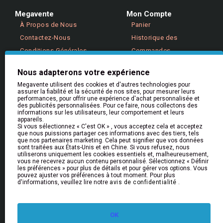
Megavente
Mon Compte
À Propos de Nous
Panier
Contactez-Nous
Historique des
Conditions Générales
Commandes
Politique de Confidentialité
Retours
Nous adapterons votre expérience
Megavente utilisent des cookies et d'autres technologies pour
assurer la fiabilité et la sécurité de nos sites, pour mesurer leurs
Aide & Informations
performances, pour offrir une expérience d'achat personnalisée et
Aide
des publicités personnalisées. Pour ce faire, nous collectons des
informations sur les utilisateurs, leur comportement et leurs
Livraison
appareils.
Si vous sélectionnez « C'est OK » , vous acceptez cela et acceptez
Retours et Remboursements
que nous puissions partager ces informations avec des tiers, tels
que nos partenaires marketing. Cela peut signifier que vos données
FAQs
sont traitées aux États-Unis et en Chine. Si vous refusez, nous
utiliserons uniquement les cookies essentiels et, malheureusement,
vous ne recevrez aucun contenu personnalisé. Sélectionnez « Définir
les préférences » pour plus de détails et pour gérer vos options. Vous
Bulletin
pouvez ajuster vos préférences à tout moment. Pour plus
d'informations, veuillez lire notre
avis de confidentialité
.
Restez informé des nouveautés et des promotions
en vous inscrivant à notre newsletter
Envoyer
OK