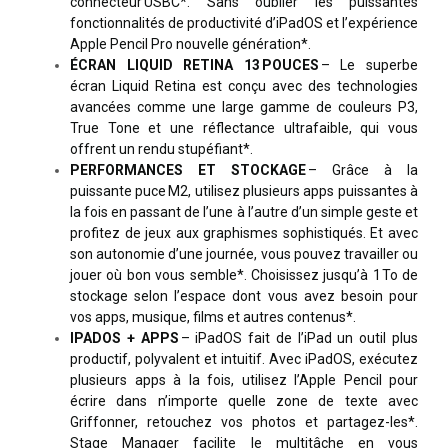
connecteur USBC*. Sans oublier les puissantes
fonctionnalités de productivité d’iPadOS et l’expérience
Apple Pencil Pro nouvelle génération*.
ÉCRAN LIQUID RETINA 13 POUCES
– Le superbe
écran Liquid Retina est conçu avec des technologies
avancées comme une large gamme de couleurs P3,
True Tone et une réflectance ultrafaible, qui vous
offrent un rendu stupéfiant*.
PERFORMANCES ET STOCKAGE
– Grâce à la
puissante puce M2, utilisez plusieurs apps puissantes à
la fois en passant de l’une à l’autre d’un simple geste et
profitez de jeux aux graphismes sophistiqués. Et avec
son autonomie d’une journée, vous pouvez travailler ou
jouer où bon vous semble*. Choisissez jusqu’à 1 To de
stockage selon l’espace dont vous avez besoin pour
vos apps, musique, films et autres contenus*.
IPADOS + APPS
– iPadOS fait de l’iPad un outil plus
productif, polyvalent et intuitif. Avec iPadOS, exécutez
plusieurs apps à la fois, utilisez l’Apple Pencil pour
écrire dans n’importe quelle zone de texte avec
Griffonner, retouchez vos photos et partagez-les*.
Stage Manager facilite le multitâche en vous