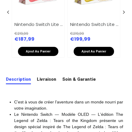
Nintendo Switch Lite - Turquoise
Nintendo Switch Lite - Corail
Nintendo Switch Lite - Jaune
€219,99
€219,99
€21
€187,99
€199,99
€1
Ajout Au Panier
Ajout Au Panier
Description
Livraison
Soin & Garantie
C'est à vous de créer l'aventure dans un monde nourri par
votre imagination.
Le Nintendo Switch — Modèle OLED — L'édition The
Legend of Zelda : Tears of the Kingdom présente un
design spécial inspiré de The Legend of Zelda : Tears of