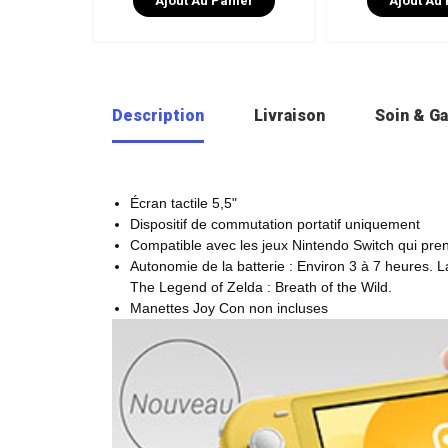
ier
Ajout Au Panier
Ajout Au 
Description
Livraison
Soin & Ga
Écran tactile 5,5"
Dispositif de commutation portatif uniquement
Compatible avec les jeux Nintendo Switch qui pren
Autonomie de la batterie : Environ 3 à 7 heures. 
The Legend of Zelda : Breath of the Wild.
Manettes Joy Con non incluses