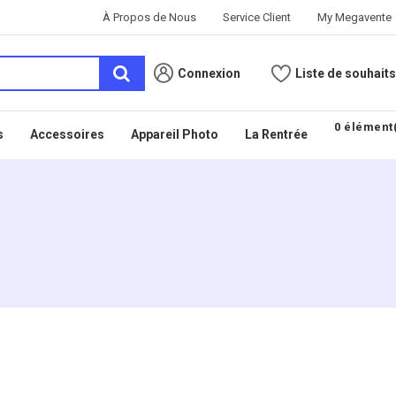
À Propos de Nous
Service Client
My Megavente
Connexion
Liste de souhaits
0 élément(
s
Accessoires
Appareil Photo
La Rentrée