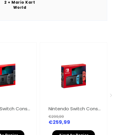
2 + Mario Kart
World
Nintendo Switch Console - gris(Dernier modèle)
Nintendo Switch Console - rouge néon /bleue néon (Dernier modèle)
€299,99
€259,99