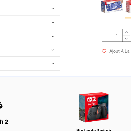
Ajout À La 
é
h 2
Nintendo Switch