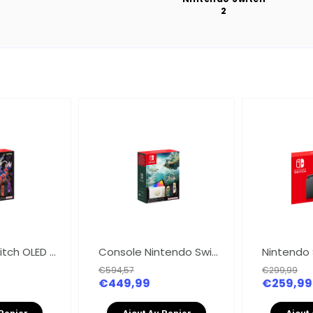
2
Nintendo Switch OLED Pokémon Écarlate et Violet en édition limitée
Console Nintendo Switch Modèle OLED Edition The Legend of Zelda : Tears of the Kingdom
€594,57
€299,99
€449,99
€259,99