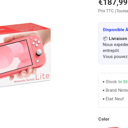
€187,99
Prix TTC
(Toutes
Disponible À
📦
Livraison
Nous expédier
entrepôt.
Vous pouvez 
In S
Stock:
Nint
Brand:
Neuf
État:
Color