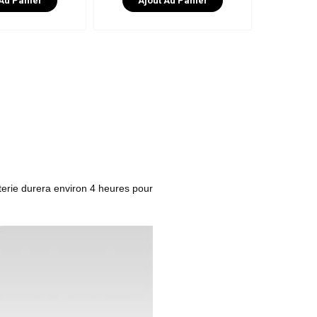
 Au Panier
Ajout Au Panier
terie durera environ 4 heures pour