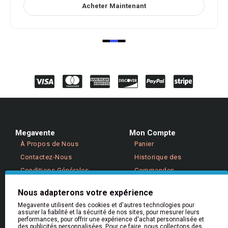
Acheter Maintenant
Megavente
Mon Compte
À Propos de Nous
Panier
Contactez-Nous
Historique des
Conditions Générales
Commandes
Politique de Confidentialité
Retours
Nous adapterons votre expérience
Megavente utilisent des cookies et d'autres technologies pour
assurer la fiabilité et la sécurité de nos sites, pour mesurer leurs
Aide & Informations
performances, pour offrir une expérience d'achat personnalisée et
Aide
des publicités personnalisées. Pour ce faire, nous collectons des