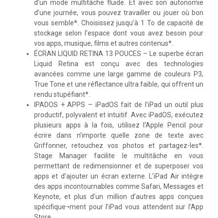
d’un mode multitâche fluide. Et avec son autonomie
d’une journée, vous pouvez travailler ou jouer où bon
vous semble*. Choisissez jusqu’à 1 To de capacité de
stockage selon l’espace dont vous avez besoin pour
vos apps, musique, films et autres contenus*.
ÉCRAN LIQUID RETINA 13 POUCES – Le superbe écran
Liquid Retina est conçu avec des technologies
avancées comme une large gamme de couleurs P3,
True Tone et une réflectance ultra faible, qui offrent un
rendu stupéfiant*.
IPADOS + APPS – iPadOS fait de l’iPad un outil plus
productif, polyvalent et intuitif. Avec iPadOS, exécutez
plusieurs apps à la fois, utilisez l’Apple Pencil pour
écrire dans n’importe quelle zone de texte avec
Griffonner, retouchez vos photos et partagez-les*.
Stage Manager facilite le multitâche en vous
permettant de redimensionner et de superposer vos
apps et d’ajouter un écran externe. L’iPad Air intègre
des apps incontournables comme Safari, Messages et
Keynote, et plus d’un million d’autres apps conçues
spécifique¬ment pour l’iPad vous attendent sur l’App
Store.